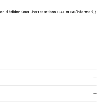
on d’édition Òser Lire
Prestations ESAT et EA
S'informer