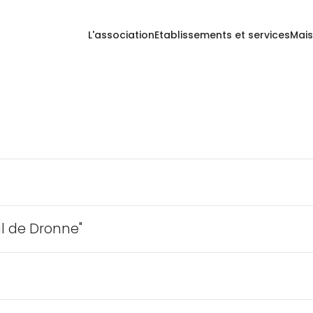
L'association
Etablissements et services
Mais
al de Dronne"